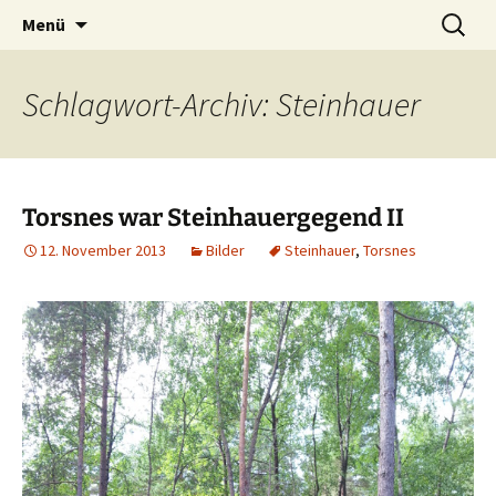
Zum
Suchen
Menü
Inhalt
nach:
springen
Schlagwort-Archiv: Steinhauer
Torsnes war Steinhauergegend II
12. November 2013
Bilder
Steinhauer
,
Torsnes