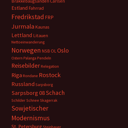
Brakkebaugsanden
Carlsen
Estland
Fahrrad
Fredrikstad
FRP
Jurmala
Kaunas
Lettland
Litauen
Nettoeinwanderung
Norwegen
Oslo
NSB
OL
Ostern
Palanga
Pendeln
Reisebilder
Relegation
Rostock
Riga
Rondane
Russland
Sarpsborg
Schach
Sarpsborg 08
Schilder
Schnee
Skagerrak
Sowjetischer
Modernismus
St. Petersburg
Steinhauer