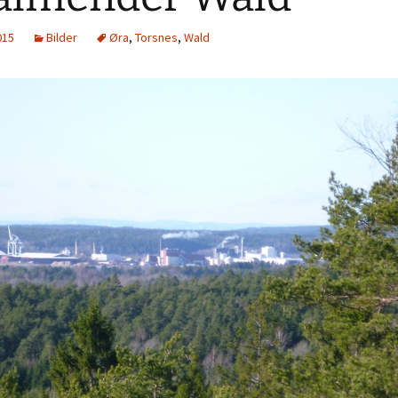
015
Bilder
Øra
,
Torsnes
,
Wald