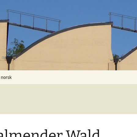
0 norsk
almender Wald