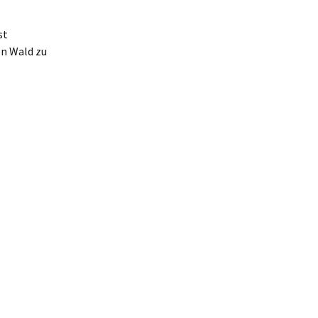
st
en Wald zu