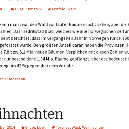
015
Livet
,
Statistikk
Østfold
,
Wald
ann man zwar den Wald vor lauter Bäumen nicht sehen, aber die
ählen. Das Fredrikstad Blad, welches wie alle norwegischen Zeitu
 liebt berichtet, dass im vergangenen Jahr in Norwegen für ca. 150
geforstet wurde. Den größten Anteil daran haben die Provinzen 
 7,8 bzw. 5,1 Mio. neuen Bäumen. Verglichen mit diesen Zahlen w
ar nur bescheidene 1,34 Mio. Bäume gepflanzt, aber das bedeutet
erung um 42 % gegenüber dem Vorjahr.
r hinterlassen
ihnachten
ber 2014
Bilder
,
Livet
Torsnes
,
Wald
,
Weihnachten