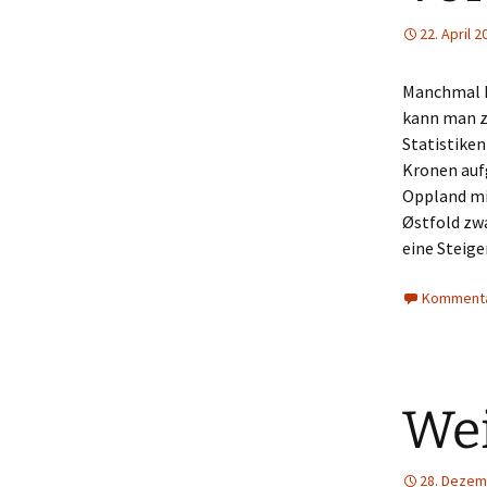
22. April 2
Manchmal k
kann man z
Statistiken
Kronen auf
Oppland mit
Østfold zw
eine Steig
Kommenta
We
28. Dezem