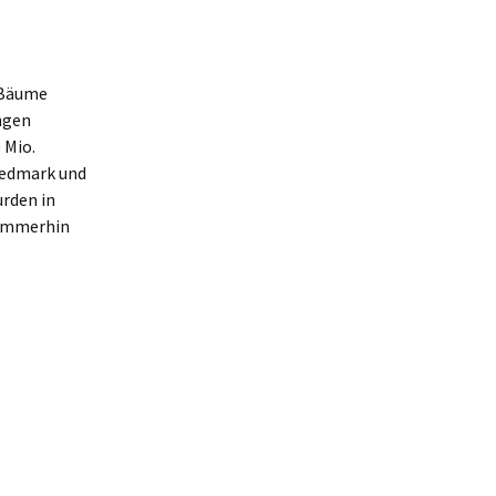
 Bäume
ngen
 Mio.
Hedmark und
urden in
 immerhin