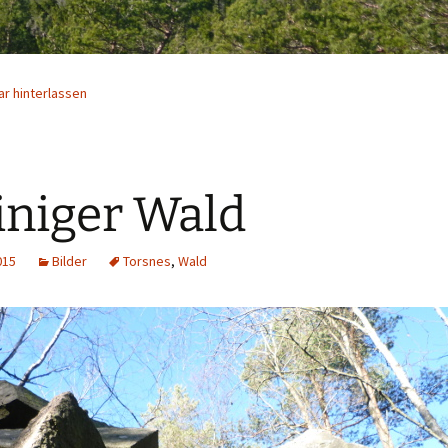
r hinterlassen
iniger Wald
015
Bilder
Torsnes
,
Wald