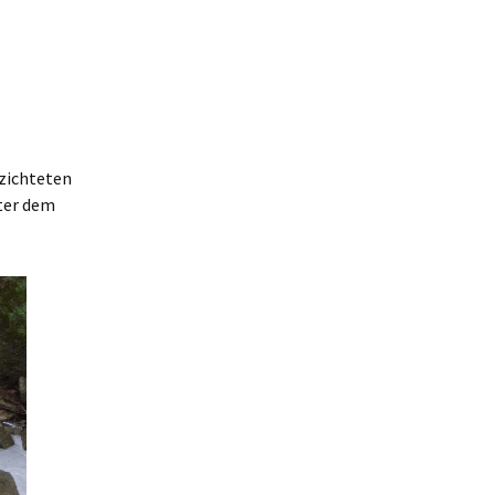
rzichteten
nter dem