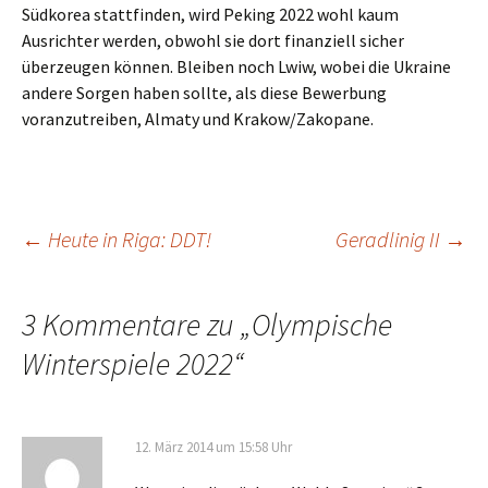
Südkorea stattfinden, wird Peking 2022 wohl kaum
Ausrichter werden, obwohl sie dort finanziell sicher
überzeugen können. Bleiben noch Lwiw, wobei die Ukraine
andere Sorgen haben sollte, als diese Bewerbung
voranzutreiben, Almaty und Krakow/Zakopane.
Beitragsnavigation
←
Heute in Riga: DDT!
Geradlinig II
→
3 Kommentare zu „
Olympische
Winterspiele 2022
“
12. März 2014 um 15:58 Uhr