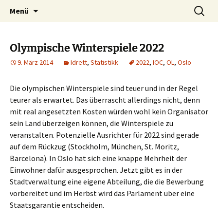
Zum
Suchen
Menü
Inhalt
nach:
springen
Olympische Winterspiele 2022
9. März 2014
Idrett
,
Statistikk
2022
,
IOC
,
OL
,
Oslo
Die olympischen Winterspiele sind teuer und in der Regel
teurer als erwartet. Das überrascht allerdings nicht, denn
mit real angesetzten Kosten würden wohl kein Organisator
sein Land überzeigen können, die Winterspiele zu
veranstalten. Potenzielle Ausrichter für 2022 sind gerade
auf dem Rückzug (Stockholm, München, St. Moritz,
Barcelona). In Oslo hat sich eine knappe Mehrheit der
Einwohner dafür ausgesprochen. Jetzt gibt es in der
Stadtverwaltung eine eigene Abteilung, die die Bewerbung
vorbereitet und im Herbst wird das Parlament über eine
Staatsgarantie entscheiden.