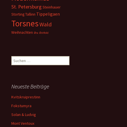
St. Petersburg
Steinhauer
Tippeligaen
Storting
Tallinn
Torsnes
Wald
Weihnachten
Øra
Østfold
Suchen
nach:
Neueste Beiträge
Kvitskruiprestinn
Fokstumyra
Solan & Ludvig
Mont Ventoux