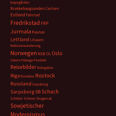
bispegården
Brakkebaugsanden
Carlsen
Estland
Fahrrad
Fredrikstad
FRP
Jurmala
Kaunas
Lettland
Litauen
Nettoeinwanderung
Norwegen
Oslo
NSB
OL
Ostern
Palanga
Pendeln
Reisebilder
Relegation
Rostock
Riga
Rondane
Russland
Sarpsborg
Schach
Sarpsborg 08
Schilder
Schnee
Skagerrak
Sowjetischer
Modernismus