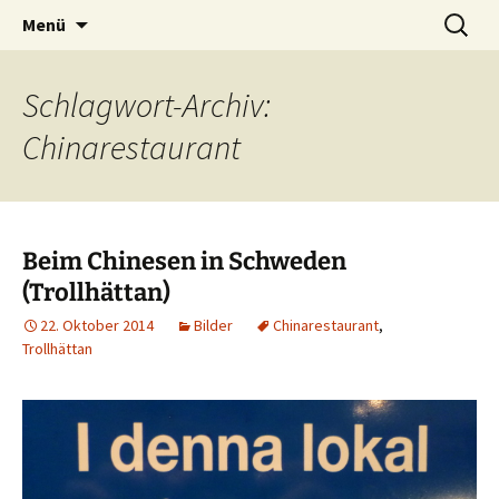
Zum
Suchen
Menü
Inhalt
nach:
springen
Schlagwort-Archiv:
Chinarestaurant
Beim Chinesen in Schweden
(Trollhättan)
22. Oktober 2014
Bilder
Chinarestaurant
,
Trollhättan