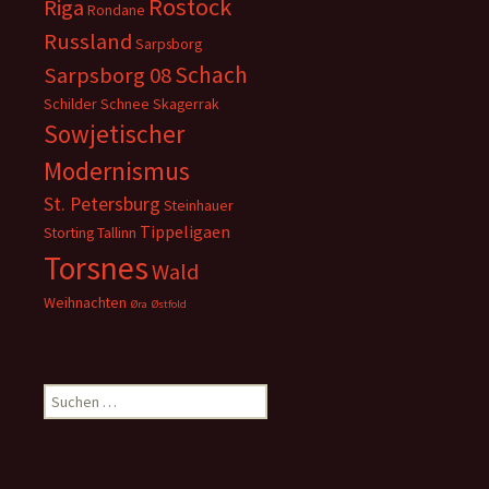
Rostock
Riga
Rondane
Russland
Sarpsborg
Schach
Sarpsborg 08
Schilder
Schnee
Skagerrak
Sowjetischer
Modernismus
St. Petersburg
Steinhauer
Tippeligaen
Storting
Tallinn
Torsnes
Wald
Weihnachten
Øra
Østfold
Suchen
nach: