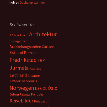
hob
zu
Duchamp war hier
Schlagwörter
Architektur
17. Mai
Anand
bispegården
Brakkebaugsanden
Carlsen
Estland
Fahrrad
Fredrikstad
FRP
Jurmala
Kaunas
Lettland
Litauen
Nettoeinwanderung
Norwegen
Oslo
NSB
OL
Ostern
Palanga
Pendeln
Reisebilder
Relegation