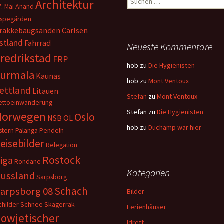
Architektur
7. Mai
Anand
nach:
ispegården
rakkebaugsanden
Carlsen
stland
Fahrrad
Neueste Kommentare
redrikstad
FRP
hob
zu
Die Hygienisten
Jurmala
Kaunas
hob
zu
Mont Ventoux
ettland
Litauen
Stefan
zu
Mont Ventoux
ettoeinwanderung
Stefan
zu
Die Hygienisten
Norwegen
Oslo
NSB
OL
hob
zu
Duchamp war hier
stern
Palanga
Pendeln
eisebilder
Relegation
Rostock
iga
Rondane
Kategorien
ussland
Sarpsborg
Schach
arpsborg 08
Bilder
childer
Schnee
Skagerrak
Ferienhäuser
owjetischer
Idrett