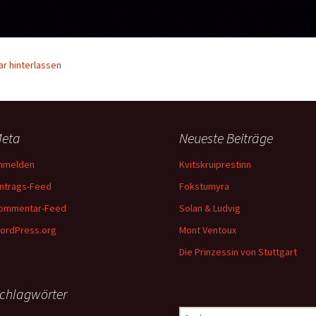
r hinterlassen
eta
Neueste Beiträge
nmelden
Kvitskruiprestinn
intrags-Feed
Fokstumyra
ommentar-Feed
Solan & Ludvig
ordPress.org
Mont Ventoux
Die Prinzessin von Stuttgart
chlagwörter
Suchen