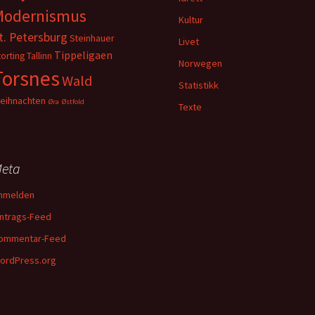
Modernismus
Kultur
t. Petersburg
Steinhauer
Livet
Tippeligaen
torting
Tallinn
Norwegen
Torsnes
Wald
Statistikk
eihnachten
Øra
Østfold
Texte
eta
nmelden
intrags-Feed
ommentar-Feed
ordPress.org