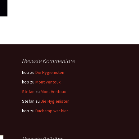
Neueste Kommentare
hob
zu
Die Hygienisten
hob
zu
Mont Ventoux
Stefan
zu
Mont Ventoux
Stefan
zu
Die Hygienisten
hob
zu
Duchamp war hier
Neueste Beiträge