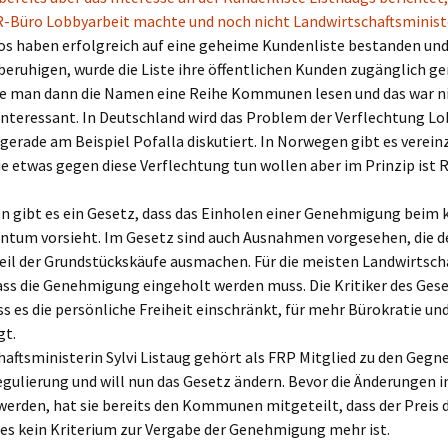
R-Büro Lobbyarbeit machte und noch nicht Landwirtschaftsministe
os haben erfolgreich auf eine geheime Kundenliste bestanden un
 beruhigen, wurde die Liste ihre öffentlichen Kunden zugänglich g
e man dann die Namen eine Reihe Kommunen lesen und das war n
interessant. In Deutschland wird das Problem der Verflechtung L
 gerade am Beispiel Pofalla diskutiert. In Norwegen gibt es verein
 etwas gegen diese Verflechtung tun wollen aber im Prinzip ist 
.
n gibt es ein Gesetz, dass das Einholen einer Genehmigung beim 
entum vorsieht. Im Gesetz sind auch Ausnahmen vorgesehen, die d
eil der Grundstückskäufe ausmachen. Für die meisten Landwirtsch
dass die Genehmigung eingeholt werden muss. Die Kritiker des Ges
s es die persönliche Freiheit einschränkt, für mehr Bürokratie un
gt.
aftsministerin Sylvi Listaug gehört als FRP Mitglied zu den Gegn
egulierung und will nun das Gesetz ändern. Bevor die Änderungen 
erden, hat sie bereits den Kommunen mitgeteilt, dass der Preis 
es kein Kriterium zur Vergabe der Genehmigung mehr ist.