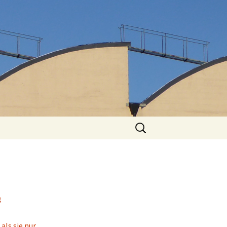
Suchen
nach:
g
als sie nur