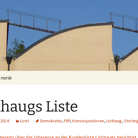
0 norsk
thaugs Liste
 2014
Livet
Demokratie
,
FRP
,
Konsesjonsloven
,
Listhaug
,
Stortin
bereits über das Interesse an der Kundenliste Listhaugs berichtet, 