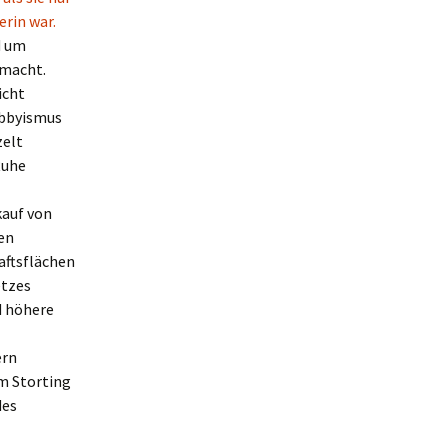
rin war.
d um
emacht.
icht
obbyismus
zelt
Ruhe
kauf von
en
aftsflächen
etzes
d höhere
ern
im Storting
des