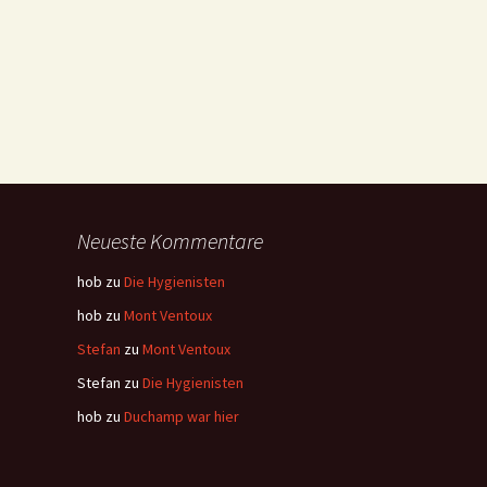
Neueste Kommentare
hob
zu
Die Hygienisten
hob
zu
Mont Ventoux
Stefan
zu
Mont Ventoux
Stefan
zu
Die Hygienisten
hob
zu
Duchamp war hier