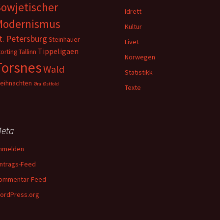
owjetischer
Idrett
Modernismus
Kultur
t. Petersburg
Steinhauer
Livet
Tippeligaen
torting
Tallinn
Norwegen
Torsnes
Wald
Statistikk
eihnachten
Øra
Østfold
Texte
eta
nmelden
intrags-Feed
ommentar-Feed
ordPress.org