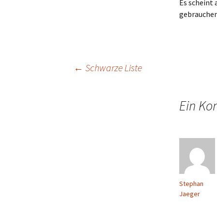
Es scheint 
gebrauchen
Beitragsnavigation
←
Schwarze Liste
Ein Ko
Stephan
Jaeger