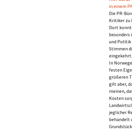
in einem P
Die PR-Bür
Kritiker zu
Dort konnt
besonders 
und Politik
Stimmen die
eingekehrt
In Norwege
festen Eig
größeren T
gilt aber, 
meinen, das
Kosten sor
Landwirtsch
jeglicher R
behandelt w
Grundstück