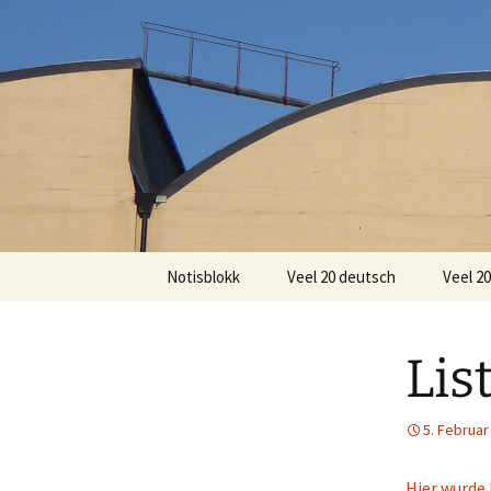
Zum
Inhalt
springen
Notisblokk
Veel 20 deutsch
Veel 2
Lis
5. Februar
Hier wurde 