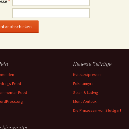
esse
*
eta
Neueste Beiträge
nmelden
Kvitskruiprestinn
intrags-Feed
Fokstumyra
ommentar-Feed
Solan & Ludvig
ordPress.org
Mont Ventoux
Die Prinzessin von Stuttgart
chlagwörter