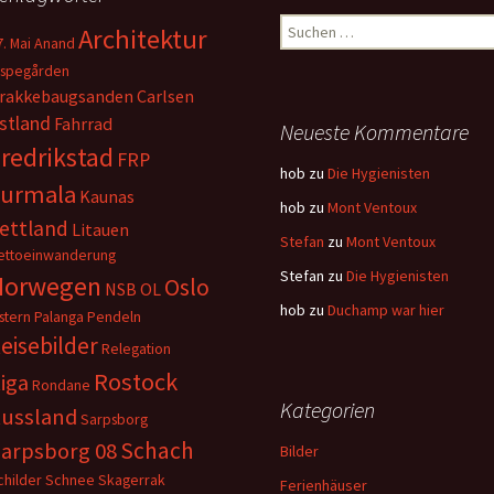
Suchen
Architektur
7. Mai
Anand
nach:
ispegården
rakkebaugsanden
Carlsen
stland
Fahrrad
Neueste Kommentare
redrikstad
FRP
hob
zu
Die Hygienisten
Jurmala
Kaunas
hob
zu
Mont Ventoux
ettland
Litauen
Stefan
zu
Mont Ventoux
ettoeinwanderung
Stefan
zu
Die Hygienisten
Norwegen
Oslo
NSB
OL
hob
zu
Duchamp war hier
stern
Palanga
Pendeln
eisebilder
Relegation
Rostock
iga
Rondane
Kategorien
ussland
Sarpsborg
Schach
arpsborg 08
Bilder
childer
Schnee
Skagerrak
Ferienhäuser