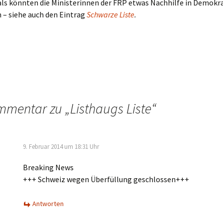
als könnten die Ministerinnen der FRP etwas Nachhilfe in Demokr
 – siehe auch den Eintrag
Schwarze Liste
.
mmentar zu „
Listhaugs Liste
“
9. Februar 2014 um 18:31 Uhr
Breaking News
+++ Schweiz wegen Überfüllung geschlossen+++
Antworten