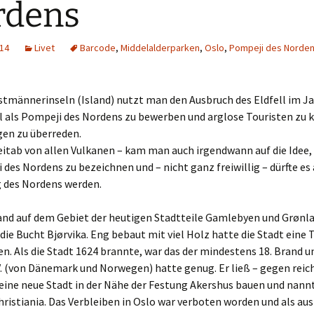
rdens
014
Livet
Barcode
,
Middelalderparken
,
Oslo
,
Pompeji des Norde
stmännerinseln (Island) nutzt man den Ausbruch des Eldfell im J
el als Pompeji des Nordens zu bewerben und arglose Touristen zu 
en zu überreden.
eitab von allen Vulkanen – kam man auch irgendwann auf die Idee, 
 des Nordens zu bezeichnen und – nicht ganz freiwillig – dürfte es
g des Nordens werden.
and auf dem Gebiet der heutigen Stadtteile Gamlebyen und Grønl
die Bucht Bjørvika. Eng bebaut mit viel Holz hatte die Stadt eine
. Als die Stadt 1624 brannte, war das der mindestens 18. Brand u
V. (von Dänemark und Norwegen) hatte genug. Er ließ – gegen reic
eine neue Stadt in der Nähe der Festung Akershus bauen und nannt
hristiania. Das Verbleiben in Oslo war verboten worden und als aus