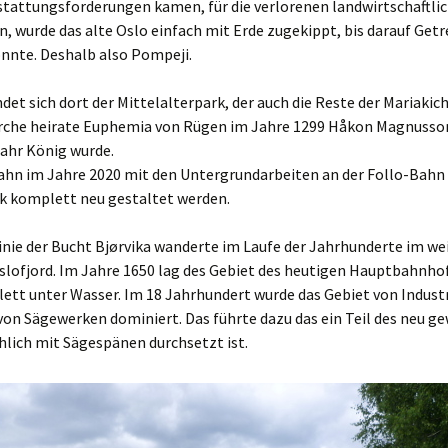
stattungsforderungen kamen, für die verlorenen landwirtschaftli
, wurde das alte Oslo einfach mit Erde zugekippt, bis darauf Getr
nnte. Deshalb also Pompeji.
det sich dort der Mittelalterpark, der auch die Reste der Mariakic
Kirche heirate Euphemia von Rügen im Jahre 1299 Håkon Magnusson
Jahr König wurde.
hn im Jahre 2020 mit den Untergrundarbeiten an der Follo-Bahn f
rk komplett neu gestaltet werden.
inie der Bucht Bjørvika wanderte im Laufe der Jahrhunderte im we
slofjord. Im Jahre 1650 lag des Gebiet des heutigen Hauptbahnho
ett unter Wasser. Im 18 Jahrhundert wurde das Gebiet von Indust
von Sägewerken dominiert. Das führte dazu das ein Teil des neu 
hlich mit Sägespänen durchsetzt ist.