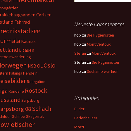
7. Mai
Anand
nach:
ispegården
rakkebaugsanden
Carlsen
stland
Fahrrad
Neueste Kommentare
redrikstad
FRP
hob
zu
Die Hygienisten
Jurmala
Kaunas
hob
zu
Mont Ventoux
ettland
Litauen
Stefan
zu
Mont Ventoux
ettoeinwanderung
Stefan
zu
Die Hygienisten
Norwegen
Oslo
NSB
OL
hob
zu
Duchamp war hier
stern
Palanga
Pendeln
eisebilder
Relegation
Rostock
iga
Rondane
Kategorien
ussland
Sarpsborg
Schach
arpsborg 08
Bilder
childer
Schnee
Skagerrak
Ferienhäuser
owjetischer
Idrett