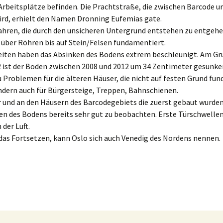
Arbeitsplätze befinden. Die Prachtstraße, die zwischen Barcode u
ird, erhielt den Namen Dronning Eufemias gate.
ahren, die durch den unsicheren Untergrund entstehen zu entgeh
 über Röhren bis auf Stein/Felsen fundamentiert.
eiten haben das Absinken des Bodens extrem beschleunigt. Am Gr
ist der Boden zwischen 2008 und 2012 um 34 Zentimeter gesunken
u Problemen für die älteren Häuser, die nicht auf festen Grund fu
ndern auch für Bürgersteige, Treppen, Bahnschienen.
 und an den Häusern des Barcodegebiets die zuerst gebaut wurden
n des Bodens bereits sehr gut zu beobachten. Erste Türschwelle
 der Luft.
 das Fortsetzen, kann Oslo sich auch Venedig des Nordens nennen.