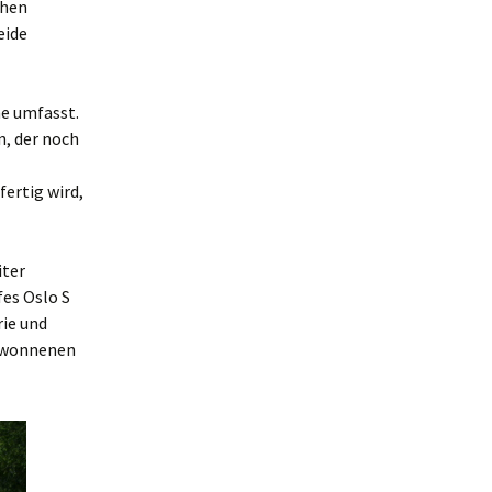
chen
eide
he umfasst.
, der noch
ertig wird,
iter
fes Oslo S
rie und
gewonnenen