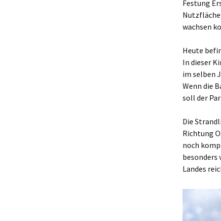
Festung Er
Nutzflächen
wachsen ko
Heute befin
In dieser 
im selben 
Wenn die Ba
soll der Pa
Die Strandl
Richtung O
noch kompl
besonders 
Landes reic