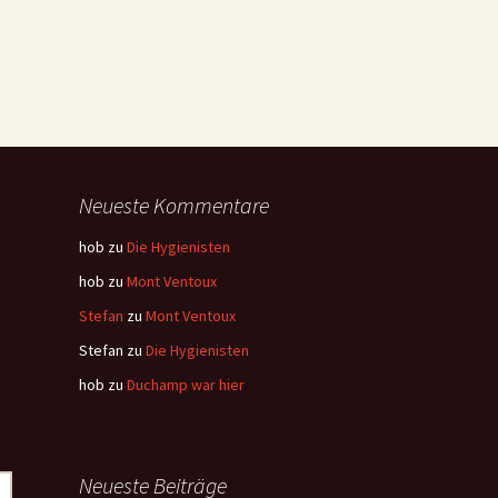
Neueste Kommentare
hob
zu
Die Hygienisten
hob
zu
Mont Ventoux
Stefan
zu
Mont Ventoux
Stefan
zu
Die Hygienisten
hob
zu
Duchamp war hier
Neueste Beiträge