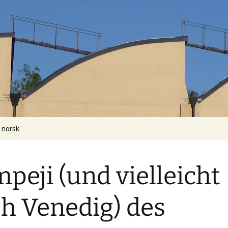
0 norsk
peji (und vielleicht
h Venedig) des