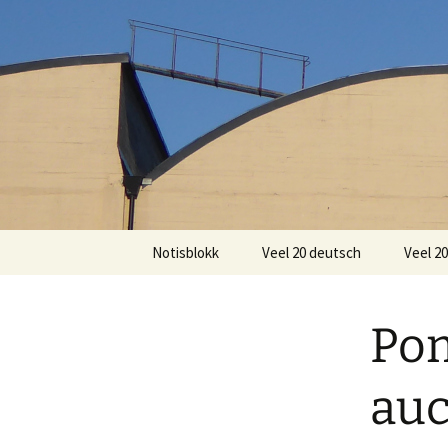
Zum
Inhalt
springen
Notisblokk
Veel 20 deutsch
Veel 2
Pom
auc