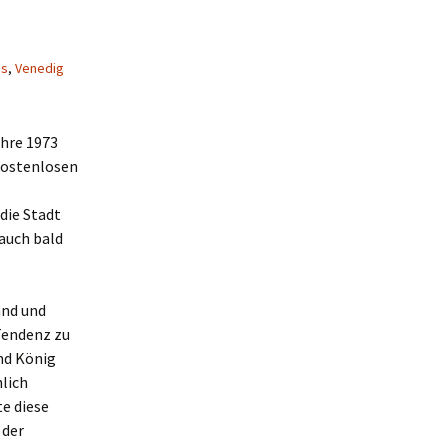
ns
,
Venedig
ahre 1973
kostenlosen
die Stadt
 auch bald
and und
 Tendenz zu
nd König
hlich
e diese
 der