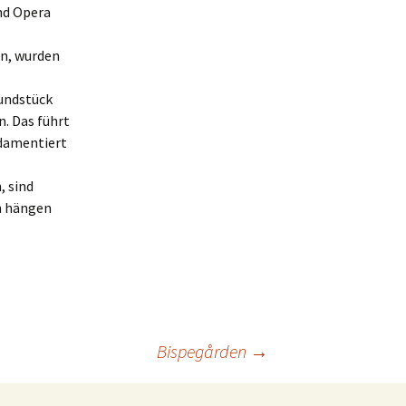
nd Opera
en, wurden
undstück
. Das führt
ndamentiert
, sind
n hängen
Bispegården
→