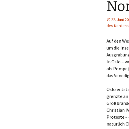
No
22. Juni 2
des Nordens
Auf den We
um die Ins
Ausgrabung
In Oslo – w
als Pompeji
das Venedi
Oslo entst
grenzte an 
Großbränden
Christian I
Proteste – 
natürlich C