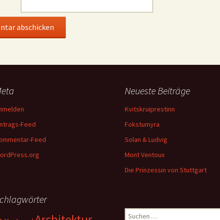
eta
Neueste Beiträge
nmelden
Kvitskruiprestinn
intrags-Feed
Fokstumyra
ommentar-Feed
Solan & Ludvig
ordPress.org
Mont Ventoux
Die Prinzessin von Stuttgart
chlagwörter
Suchen
Architektur