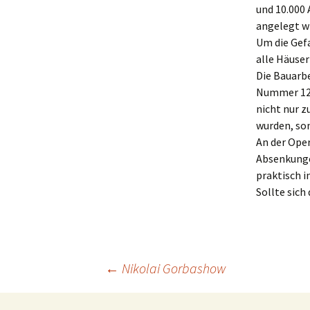
und 10.000 
angelegt w
Um die Gef
alle Häuser
Die Bauarb
Nummer 12 
nicht nur z
wurden, so
An der Oper
Absenkunge
praktisch in
Sollte sich
Beitragsnavigation
←
Nikolai Gorbashow